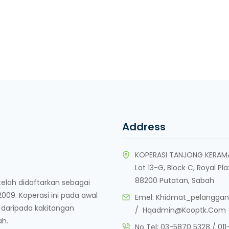
Address
KOPERASI TANJONG KERAM
Lot 13-G, Block C, Royal Pl
88200 Putatan, Sabah
lah didaftarkan sebagai
09. Koperasi ini pada awal
Emel:
Khidmat_pelangga
 daripada kakitangan
/
Hqadmin@kooptk.com
ah.
No Tel:
03-5870 5328
/
01